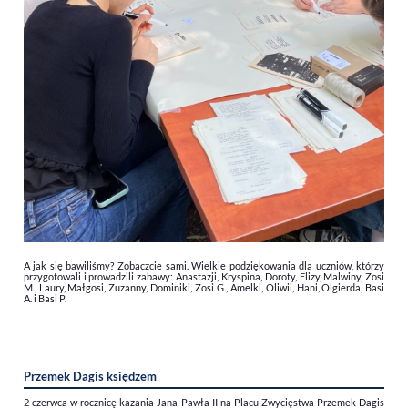
A jak się bawiliśmy? Zobaczcie sami.
Wielkie podziękowania dla uczniów, którzy
przygotowali i prowadzili zabawy: Anastazji, Kryspina, Doroty, Elizy, Malwiny, Zosi
M., Laury, Małgosi, Zuzanny, Dominiki, Zosi G., Amelki, Oliwii, Hani, Olgierda, Basi
A. i Basi P.
Przemek Dagis księdzem
2 czerwca w rocznicę kazania Jana Pawła II na Placu Zwycięstwa Przemek Dagis