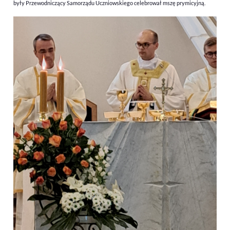
były Przewodniczący Samorządu Uczniowskiego celebrował mszę prymicyjną.