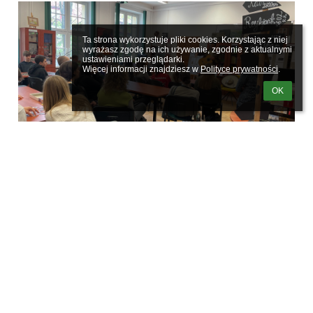
Ta strona wykorzystuje pliki cookies. Korzystając z niej 
wyrażasz zgodę na ich używanie, zgodnie z aktualnymi 
ustawieniami przeglądarki.

Więcej informacji znajdziesz w 
Polityce prywatności
.
OK