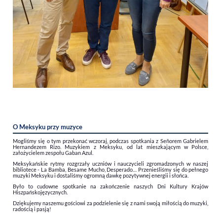
O Meksyku przy muzyce
Mogliśmy się o tym przekonać wczoraj, podczas spotkania z Señorem Gabrielem
Hernandezem Rizo. Muzykiem z Meksyku, od lat mieszkającym w Polsce,
założycielem zespołu Gaban Azul.
Meksykańskie rytmy rozgrzały uczniów i nauczycieli zgromadzonych w naszej
bibliotece - La Bamba, Besame Mucho, Desperado… Przenieśliśmy się do pełnego
muzyki Meksyku i dostaliśmy ogromną dawkę pozytywnej energii i słońca.
Było to cudowne spotkanie na zakończenie naszych Dni Kultury Krajów
Hiszpańskojęzycznych.
Dziękujemy naszemu gościowi za podzielenie się z nami swoją miłością do muzyki,
radością i pasją!