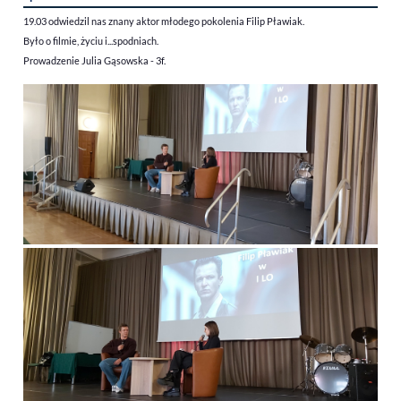
19.03 odwiedzil nas znany aktor młodego pokolenia Filip Pławiak.
Było o filmie, życiu i...spodniach.
Prowadzenie Julia Gąsowska - 3f.