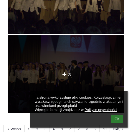
3
Ta strona wykorzystuje pliki cookies. Korzystając z niej 
wyrażasz zgodę na ich używanie, zgodnie z aktualnymi 
ustawieniami przeglądarki.

Więcej informacji znajdziesz w 
Polityce prywatności
.
OK
Wstecz
1
2
3
4
5
6
7
8
9
10
Dalej