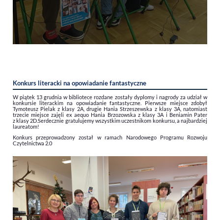
Konkurs literacki na opowiadanie fantastyczne
W piątek 13 grudnia w bibliotece rozdane zostały dyplomy i nagrody za udział w
konkursie literackim na opowiadanie fantastyczne. Pierwsze miejsce zdobył
Tymoteusz Pielak z klasy 2A, drugie Hania Strzeszewska z klasy 3A, natomiast
trzecie miejsce zajęli ex aequo Hania Brzozowska z klasy 3A i Beniamin Pater
z klasy 2D.Serdecznie gratulujemy wszystkim uczestnikom konkursu, a najbardziej
laureatom!
Konkurs przeprowadzony został w ramach Narodowego Programu Rozwoju
Czytelnictwa 2.0