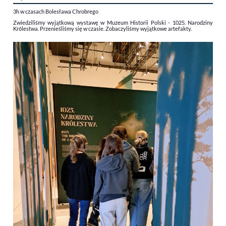
3h w czasach Bolesława Chrobrego
Zwiedziliśmy wyjątkową wystawę w Muzeum Historii Polski - 1025. Narodziny
Królestwa. Przenieśliśmy się w czasie. Zobaczyliśmy wyjątkowe artefakty.