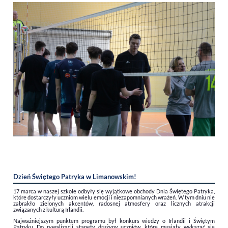
Dzień Świętego Patryka w Limanowskim!
17 marca w naszej szkole odbyły się wyjątkowe obchody Dnia Świętego Patryka,
które dostarczyły uczniom wielu emocji i niezapomnianych wrażeń. W tym dniu nie
zabrakło zielonych akcentów, radosnej atmosfery oraz licznych atrakcji
związanych z kulturą Irlandii.
Najważniejszym punktem programu był konkurs wiedzy o Irlandii i Świętym
Patryku. Do rywalizacji stanęły drużyny uczniów, które musiały wykazać się