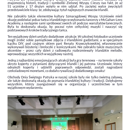
znajomością historii, tradycji i symboliki Zielonej Wyspy. Cieszy nas fakt, że aż
51 uczniów z 17 drużyn wzięło w nim udział. Po zaciętej walce zwyciężyli
przedstawiciele klasy 1e, zdobywając tytuł najlepszych znawców Irlandii.
Nie zabrakło także elementów kultury Szmaragdowej Wyspy. Uczniowie mieli
okazję podziwiać pokaz tańca irlandzkiego w wykonaniu tancerzy z McGahan-Lees
Academy, a następnie sami spróbować swoich sił podczas warsztatów tanecznych.
Była to doskonała okazja, by poczuć rytm celtyckiej muzyki i nauczyć się
podstawowych kroków tradycyjnego tańca.
Ten wyjątkowy dzień umilały dodatkowe atrakcje. W szkolnej fotobudce uczniowie
mogli zrobić sobie pamiątkowe zdjęcia z irlandzkimi gadżetami, a w specjalnym
kąciku DIY, pod czujnym okiem pani Renaty Krawczykowskiej, własnoręcznie
wykonywali biżuterię i breloczki z koniczynkami. Nie zabrakło także muzycznych
akcentów – przez cały dzień z radiowęzła rozbrzmiewały irlandzkie melodie,
wprowadzając wszystkich w wyjątkowy nastrój.
Jedną z najbardziej emocjonujących atrakcji była gra terenowa – na terenie szkoły
ukryto koperty z pytaniami dotyczącymi Irlandii i jej patrona. Uczniowie, którzy
odnaleźli koperty i udzielili poprawnych odpowiedzi, zostali nagrodzeni
czekoladowymi monetami, co dodało rywalizacji dodatkowego smaku!
Obchody Dnia Świętego Patryka w naszej szkole były nie tylko świetną zabawą,
ale także doskonałą okazją do poznania irlandzkiej kultury i tradycji. Dziękujemy
wszystkim, którzy zaangażowali się w organizację i uczestnictwo w tym
wyjątkowym wydarzeniu.