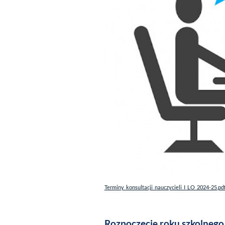
Terminy_konsultacji_nauczycieli_I_LO_2024-25.pd
Rozpoczęcie roku szkolneg