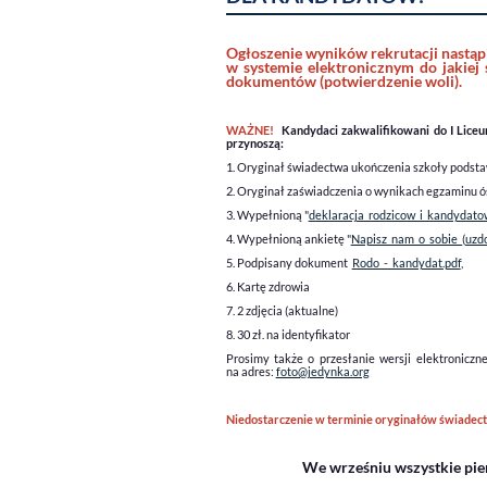
Ogłoszenie wyników rekrutacji nastąp
w systemie elektronicznym do jakiej 
dokumentów (potwierdzenie woli).
WAŻNE!
Kandydaci zakwalifikowani do I Liceu
przynoszą:
1. Oryginał świadectwa ukończenia szkoły podst
2. Oryginał zaświadczenia o wynikach egzaminu ó
3. Wypełnioną "
deklaracja_rodzicow_i_kandydato
4. Wypełnioną ankietę "
Napisz_nam_o_sobie_(uzdo
5. Podpisany dokument
Rodo_-_kandydat.pdf
,
6. Kartę zdrowia
7. 2 zdjęcia (aktualne)
8. 30 zł. na identyfikator
Prosimy także o przesłanie wersji elektroniczne
na adres:
foto@jedynka.org
Niedostarczenie w terminie oryginałów świadectw
We wrześniu wszystkie pier