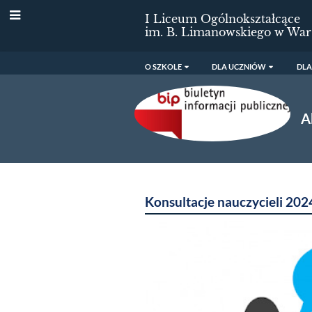
I Liceum Ogólnokształcące
im. B. Limanowskiego w War
O SZKOLE
DLA UCZNIÓW
DLA
A
Aktualności
Konsultacje nauczycieli 20