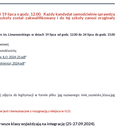
i 19 lipca o godz. 12.00. Każdy kandydat samodzielnie sprawdza
szkoły został zakwalifikowany i do tej szkoły zanosi oryginały
m im. Limanowskiego w dniach 19 lipca od godz. 12.00 do 24 lipca do godz. 15.00
awowej,
smoklasisty,
w_ILO_2024-25.pdf
"
lnienia)_2024.pdf
"
j zdjęcia do legitymacji w formie pliku .jpg nazwanego: imie_nazwisko_klasa.jpg
 jest równoznaczne z rezygnacją z miejsca w I LO.
wsze klasy wyjeżdzają na integrację (25-27.09.2024).