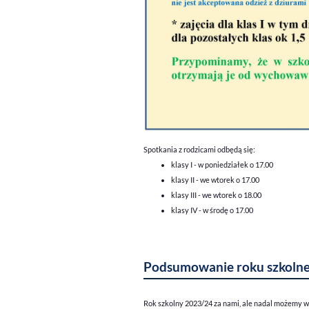
Spotkania z rodzicami odbędą się:
klasy I - w poniedziałek o 17.00
klasy II - we wtorek o 17.00
klasy III - we wtorek o 18.00
klasy IV - w środę o 17.00
Podsumowanie roku szkoln
Rok szkolny 2023/24 za nami, ale nadal możemy ws