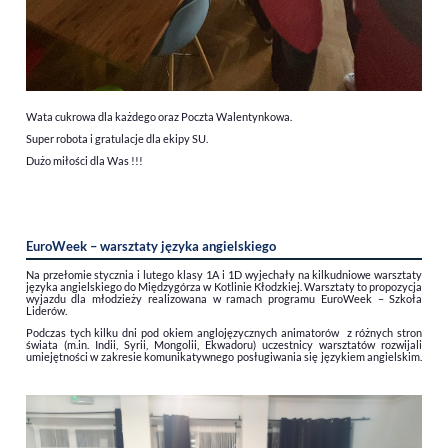
Wata cukrowa dla każdego oraz Poczta Walentynkowa.
Super robota i gratulacje dla ekipy SU.
Dużo miłości dla Was !!!
EuroWeek – warsztaty języka angielskiego
Na przełomie stycznia i lutego klasy 1A i 1D wyjechały na kilkudniowe warsztaty
języka angielskiego do Międzygórza w Kotlinie Kłodzkiej. Warsztaty to propozycja
wyjazdu dla młodzieży realizowana w ramach programu EuroWeek – Szkoła
Liderów.
Podczas tych kilku dni pod okiem anglojęzycznych animatorów z różnych stron
świata (m.in. Indii, Syrii, Mongolii, Ekwadoru) uczestnicy warsztatów rozwijali
umiejętności w zakresie komunikatywnego posługiwania się językiem angielskim.