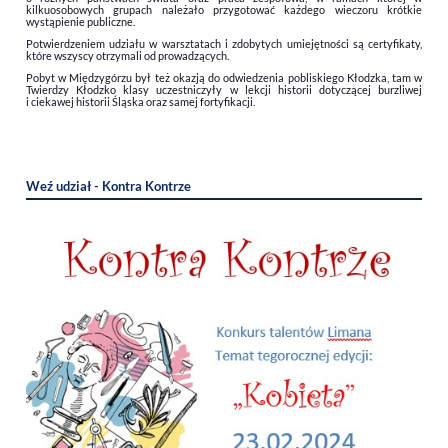
kilkuosobowych grupach należało przygotować każdego wieczoru krótkie
wystąpienie publiczne.
Potwierdzeniem udziału w warsztatach i zdobytych umiejętności są certyfikaty,
które wszyscy otrzymali od prowadzących.
Pobyt w Międzygórzu był też okazją do odwiedzenia pobliskiego Kłodzka, tam w
Twierdzy Kłodzko klasy uczestniczyły w lekcji historii dotyczącej burzliwej
i ciekawej historii Śląska oraz samej fortyfikacji.
Weź udział - Kontra Kontrze