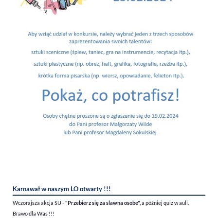
Karnawał w naszym LO otwarty !!!
Wczorajsza akcja SU -
"Przebierz się za slawna osobe",
a później quiz w auli.
Brawo dla Was !!!