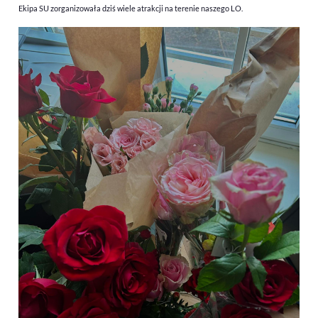
Ekipa SU zorganizowała dziś wiele atrakcji na terenie naszego LO.