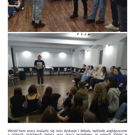
Wśród form pracy znalazły się m.in. dyskusje i debaty, wykłady anglojęzyczne
o różnych państwach świata oraz praca zespołowa, w ramach której w