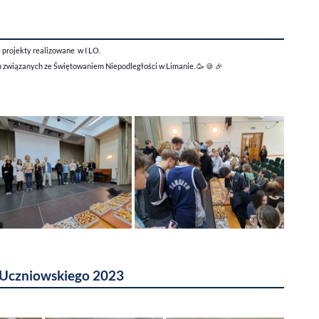
 projekty realizowane w I LO.
h związanych ze Świętowaniem Niepodległości w Limanie.
🥳 🍪 🎉
 Uczniowskiego 2023