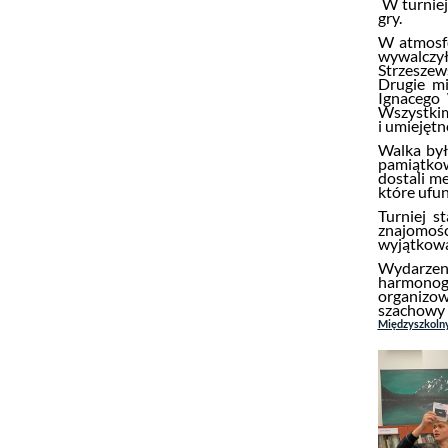
W turniej
gry.
W atmosfe
wywalczył
Strzeszews
Drugie m
Ignacego 
Wszystk
i umiejęt
Walka był
pamiątko
dostali m
które ufu
Turniej s
znajomoś
wyjątkowa
Wydarze
harmonogr
organizo
szachowy
Międzyszkolny