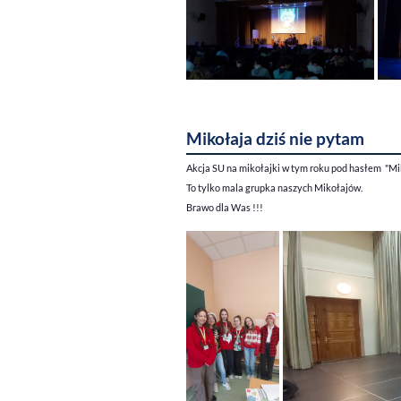
Mikołaja dziś nie pytam
Akcja SU na mikołajki w tym roku pod hasłem "Mik
To tylko mala grupka naszych Mikołajów.
Brawo dla Was !!!