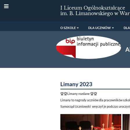
I Liceum Ogólnokształcące
im. B. Limanowskiego w War
O SZKOLE
DLA UCZNIÓW
DLA
A
Aktualności
Limany 2023
🏆🏆
Limany rozdane
🏆🏆
Limany to nagrody uczniów dla pracowników szko
Samorząd Uczniowski wręczył je podczas uroczyst