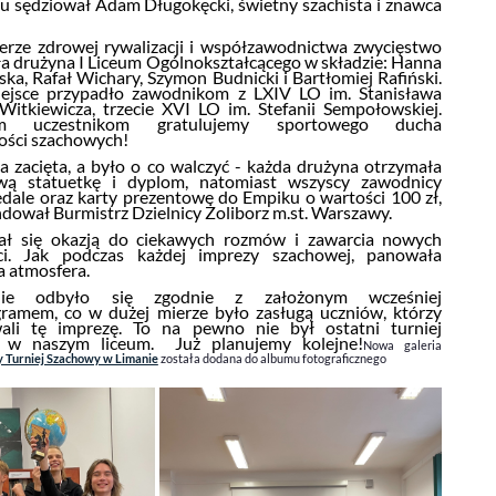
u sędziował Adam Długokęcki, świetny szachista i znawca
rze zdrowej rywalizacji i współzawodnictwa zwycięstwo
a drużyna I Liceum Ogólnokształcącego w składzie: Hanna
ka, Rafał Wichary, Szymon Budnicki i Bartłomiej Rafiński.
iejsce przypadło zawodnikom z LXIV LO im. Stanisława
Witkiewicza, trzecie XVI LO im. Stefanii Sempołowskiej.
im uczestnikom gratulujemy sportowego ducha
ności szachowych!
a zacięta, a było o co walczyć - każda drużyna otrzymała
wą statuetkę i dyplom, natomiast wszyscy zawodnicy
edale oraz karty prezentowe do Empiku o wartości 100 zł,
ndował Burmistrz Dzielnicy Żoliborz m.st. Warszawy.
tał się okazją do ciekawych rozmów i zawarcia nowych
ci. Jak podczas każdej imprezy szachowej, panowała
 atmosfera.
nie odbyło się zgodnie z założonym wcześniej
amem, co w dużej mierze było zasługą uczniów, którzy
wali tę imprezę. To na pewno nie był ostatni turniej
 w naszym liceum. Już planujemy kolejne!
Nowa galeria
 Turniej Szachowy w Limanie
została dodana do albumu fotograficznego