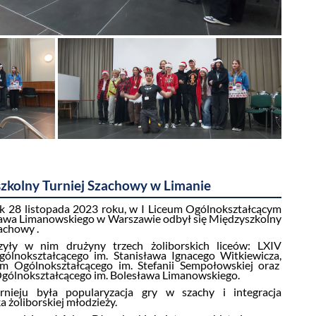
zkolny Turniej Szachowy w Limanie
 28 listopada 2023 roku, w I Liceum Ogólnokształcącym
ława Limanowskiego w Warszawie odbył się Międzyszkolny
achowy .
czyły w nim drużyny trzech żoliborskich liceów: LXIV
ólnokształcącego im. Stanisława Ignacego Witkiewicza,
m Ogólnokształcącego im. Stefanii Sempołowskiej oraz
Ogólnokształcącego im. Bolesława Limanowskiego.
rnieju była popularyzacja gry w szachy i integracja
 żoliborskiej młodzieży.