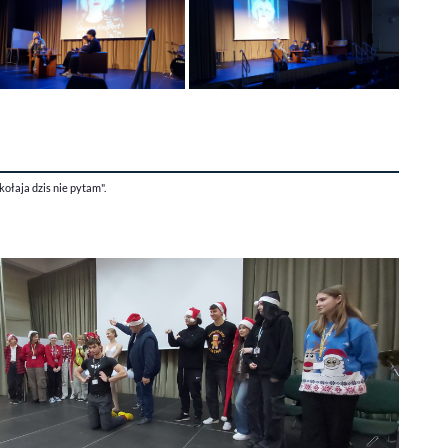
ołaja dzis nie pytam".