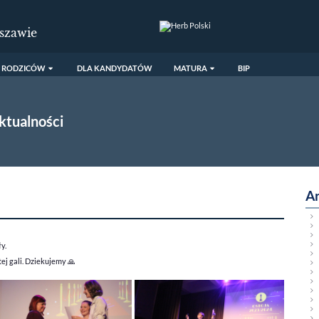
szawie
 RODZICÓW
DLA KANDYDATÓW
MATURA
BIP
ktualności
A
ły.
ej gali. Dziekujemy
🙏