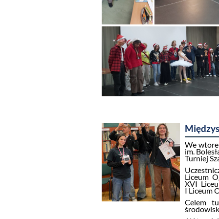
Międzys
We wtorek
im. Boles
Turniej Sz
Uczestni
Liceum Og
XVI Liceu
I Liceum 
Celem tu
środowiska