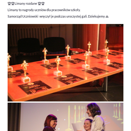
🏆🏆
Limany rozdane
🏆🏆
Limany to nagrody uczniów dla pracowników szkoły.
Samorząd Uczniowski wręczył je podczas uroczystej gali. Dziekujemy
🙏