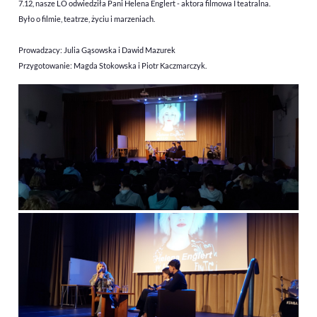
7.12, nasze LO odwiedziła Pani Helena Englert - aktora filmowa I teatralna.
Było o filmie, teatrze, życiu i marzeniach.
Prowadzacy: Julia Gąsowska i Dawid Mazurek
Przygotowanie: Magda Stokowska i Piotr Kaczmarczyk.