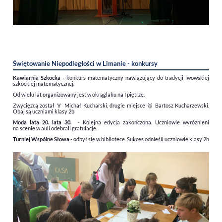
Świętowanie Niepodległości w Limanie - konkursy
Kawiarnia Szkocka -
konkurs matematyczny nawiązujący do tradycji lwowskiej
szkockiej matematycznej.
Od wielu lat organizowany jest w okrąglaku na I piętrze.
Zwycięzcą został 🏅
Michał Kucharski, drugie miejsce 🥈 Bartosz Kucharzewski.
Obaj są uczniami klasy 2b
Moda lata 20. lata 30.
- Kolejna edycja zakończona. Uczniowie wyróżnieni
na scenie w auli odebrali gratulacje.
Turniej Wspólne Słowa
- odbył się w bibliotece. Sukces odnieśli uczniowie klasy 2h