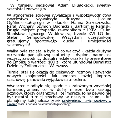
W turnieju sędziował Adam Długokęcki, świetny
szachista i znawca gry.
W atmosferze zdrowej rywalizacji i współzawodnictwa
zwycięstwo wywalczyła drużyna I Liceum
Ogólnokształcącego w składzie: Hanna Strzeszewska,
Rafał Wichary, Szymon Budnicki i Bartłomiej Rafiński.
Drugie miejsce przypadło zawodnikom z LXIV LO im.
Stanisława Ignacego Witkiewicza, trzecie XVI LO im.
Stefanii Sempołowskiej. Wszystkim uczestnikom
gratulujemy sportowego ducha i umiejętności
szachowych!
Walka była zacięta, a było o co walczyć - każda drużyna
otrzymała pamiątkową statuetkę i dyplom, natomiast
wszyscy zawodnicy dostali medale oraz karty prezentowe
do Empiku o wartości 100 zł, które ufundował Burmistrz
Dzielnicy Żoliborz m.st. Warszawy.
Turniej stał się okazją do ciekawych rozmów i zawarcia
nowych znajomości. Jak podczas każdej imprezy
szachowej, panowała wyjątkowa atmosfera.
Wydarzenie odbyło się zgodnie z założonym wcześniej
harmonogramem, co w dużej mierze było zasługą
uczniów, którzy organizowali tę imprezę. To na pewno nie
był ostatni turniej szachowy w naszym liceum. Już
planujemy kolejne!
Nowa galeria
Międzyszkolny Turniej Szachowy w
Limanie
została dodana do albumu fotograficznego