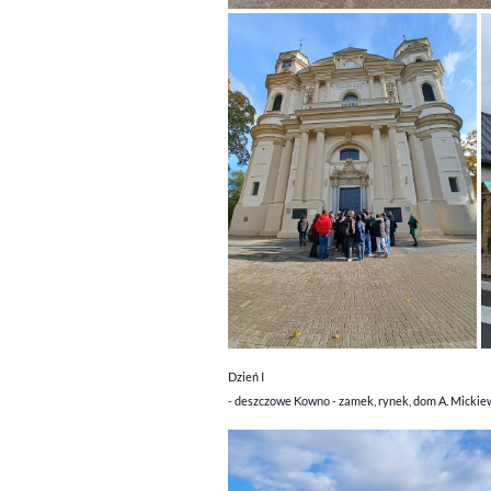
Dzień I
- deszczowe Kowno - zamek, rynek, dom A. Micki