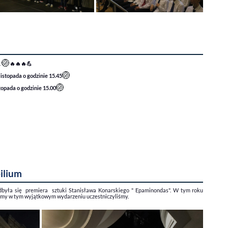
🏐
.
🔥🔥🔥💪
🏐
listopada o godzinie 15.45
🏐
topada o godzinie 15.00
ilium
dbyła się premiera sztuki Stanisława Konarskiego " Epaminondas". W tym roku
 my w tym wyjątkowym wydarzeniu uczestniczyliśmy.