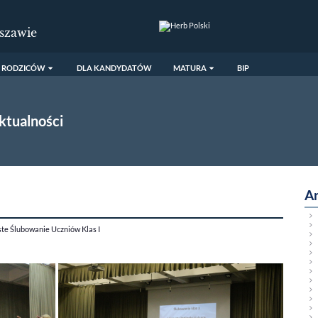
szawie
 RODZICÓW
DLA KANDYDATÓW
MATURA
BIP
ktualności
A
ste Ślubowanie Uczniów Klas I