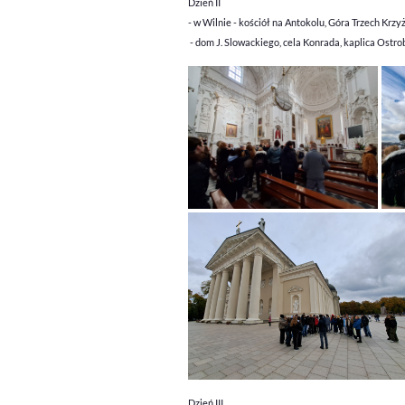
Dzień II
- w Wilnie - kościół na Antokolu, Góra Trzech Krzy
- dom J. Slowackiego, cela Konrada, kaplica Ostr
Dzień III