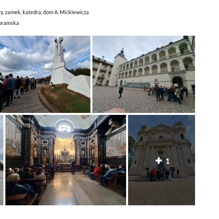
ży, zamek, katedra, dom A. Mickiewicza
obramska
1