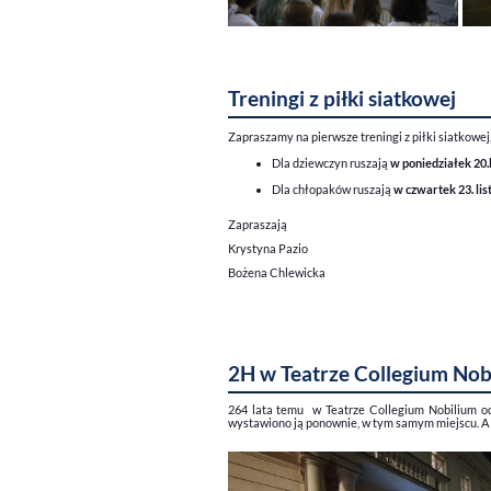
Treningi z piłki siatkowej
Zapraszamy na pierwsze treningi z piłki siatkowej
Dla dziewczyn ruszają
w poniedziałek 20.
Dla chłopaków ruszają
w czwartek 23. lis
Zapraszają
Krystyna Pazio
Bożena Chlewicka
2H w Teatrze Collegium Nob
264 lata temu w Teatrze Collegium Nobilium o
wystawiono ją ponownie, w tym samym miejscu. A