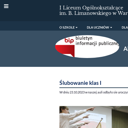
I Liceum Ogólnokształcące
im. B. Limanowskiego w War
O SZKOLE
DLA UCZNIÓW
DLA
A
Aktualności
Ślubowanie klas I
W dniu 23.10.2023 w naszej auli odbyło sie uroczy