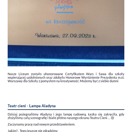
Nasze Liceum zostało uhonorowane Certyfikatem Wars i Sawa dla szkoły
wspierającej uzdolnionych oraz zdobyło Honorowe Wyróżnienie Prezydenta m.st.
Warszawy dla Szkoły z pomysłem na kreatywność. Możemy być z siebie dumni
Teatr cieni - Lampa Aladyna
Dzisiaj pożegnaliśmy Aladyna i jego lampę cudowną. Łezka się zakręciła, gdy
złożyliśmy całą scenografię i białe płótno naszego ekranu Teatru Cieni …
😢
Zaczynamy pracę nad nowym przedstawieniem.
Jakim?.. Tego jeszcze nie zdradzimy