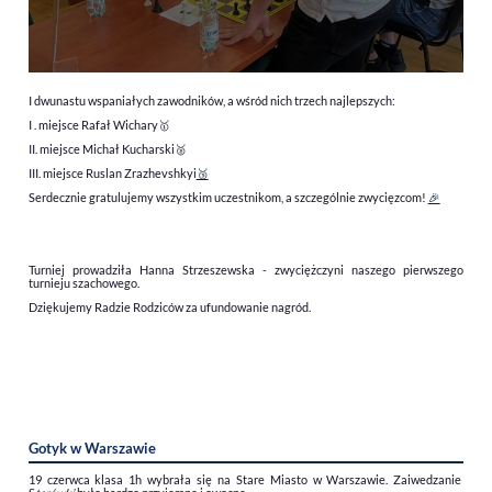
I dwunastu wspaniałych zawodników, a wśród nich trzech najlepszych:
I . miejsce Rafał Wichary🥇
II. miejsce Michał Kucharski🥈
III. miejsce Ruslan Zrazhevshkyi
🥉
Serdecznie gratulujemy wszystkim uczestnikom, a szczególnie zwycięzcom!
🎉
Turniej prowadziła Hanna Strzeszewska - zwyciężczyni naszego pierwszego
turnieju szachowego.
Dziękujemy Radzie Rodziców za ufundowanie nagród.
Gotyk w Warszawie
19 czerwca klasa 1h wybrała się na Stare Miasto w Warszawie. Zaiwedzanie