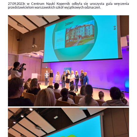
27.09.2023r. w Centrum Nauki Kopernik odbyła się uroczysta gala wręczenia
przedstawicielom warszawskich szkół wyjątkowych odznaczeń.