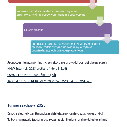
Jednocześnie przypominamy, że szkoła nie prowadzi obsługi ubezpieczeń.
NNW_Interrisk_2023_ulotka_a4_do_a5-1.pdf
OWU_EDU_PLUS_2023_final_(2).pdf
TABELA_USZCZERBKOW_2023_2024_-_WYCIaG_Z_OWU.pdf
Turniej szachowy 2023
Emocje sięgnęły zenitu podczas dzisiejszego turnieju szachowego!
♚♔
To była naprawdę fascynująca rywalizacja. Siedem rund po dziesięć minut.