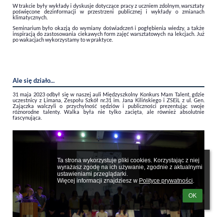
W trakcie były wykłady i dyskusje dotyczące pracy z uczniem zdolnym,
warsztaty
poświęcone dezinformacji w przestrzeni publicznej i wykłady o zmianach
klimatycznych.
Seminarium było okazją do wymiany doświadczeń i pogłębienia wiedzy, a także
inspiracją do zastosowania ciekawych form zajęć warsztatowych na lekcjach. Już
po wakacjach wykorzystamy to w praktyce.
Ale się działo...
31 maja 2023 odbył się w naszej auli Międzyszkolny Konkurs Mam Talent, gdzie
uczestnicy z Limana, Zespołu Szkół nr.31 im. Jana Kilińskiego i ZSEiL z ul. Gen.
Zajączka walczyli o przychylność sędziów i publiczności prezentując swoje
różnorodne talenty. Walka była nie tylko zacięta, ale również absolutnie
fascynująca.
Ta strona wykorzystuje pliki cookies. Korzystając z niej 
wyrażasz zgodę na ich używanie, zgodnie z aktualnymi 
ustawieniami przeglądarki.

Więcej informacji znajdziesz w 
Polityce prywatności
.
OK