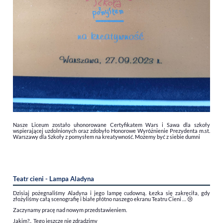
Nasze Liceum zostało uhonorowane Certyfikatem Wars i Sawa dla szkoły
wspierającej uzdolnionych oraz zdobyło Honorowe Wyróżnienie Prezydenta m.st.
Warszawy dla Szkoły z pomysłem na kreatywność. Możemy być z siebie dumni
Teatr cieni - Lampa Aladyna
Dzisiaj pożegnaliśmy Aladyna i jego lampę cudowną. Łezka się zakręciła, gdy
złożyliśmy całą scenografię i białe płótno naszego ekranu Teatru Cieni …
😢
Zaczynamy pracę nad nowym przedstawieniem.
Jakim?.. Tego jeszcze nie zdradzimy