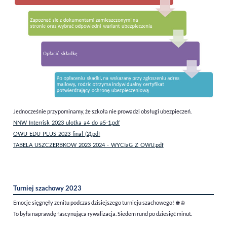
Jednocześnie przypominamy, że szkoła nie prowadzi obsługi ubezpieczeń.
NNW_Interrisk_2023_ulotka_a4_do_a5-1.pdf
OWU_EDU_PLUS_2023_final_(2).pdf
TABELA_USZCZERBKOW_2023_2024_-_WYCIaG_Z_OWU.pdf
Turniej szachowy 2023
Emocje sięgnęły zenitu podczas dzisiejszego turnieju szachowego!
♚♔
To była naprawdę fascynująca rywalizacja. Siedem rund po dziesięć minut.