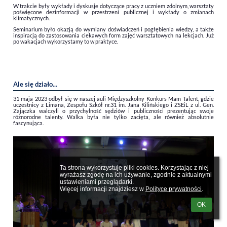
W trakcie były wykłady i dyskusje dotyczące pracy z uczniem zdolnym,
warsztaty
poświęcone dezinformacji w przestrzeni publicznej i wykłady o zmianach
klimatycznych.
Seminarium było okazją do wymiany doświadczeń i pogłębienia wiedzy, a także
inspiracją do zastosowania ciekawych form zajęć warsztatowych na lekcjach. Już
po wakacjach wykorzystamy to w praktyce.
Ale się działo...
31 maja 2023 odbył się w naszej auli Międzyszkolny Konkurs Mam Talent, gdzie
uczestnicy z Limana, Zespołu Szkół nr.31 im. Jana Kilińskiego i ZSEiL z ul. Gen.
Zajączka walczyli o przychylność sędziów i publiczności prezentując swoje
różnorodne talenty. Walka była nie tylko zacięta, ale również absolutnie
fascynująca.
Ta strona wykorzystuje pliki cookies. Korzystając z niej 
wyrażasz zgodę na ich używanie, zgodnie z aktualnymi 
ustawieniami przeglądarki.

Więcej informacji znajdziesz w 
Polityce prywatności
.
OK