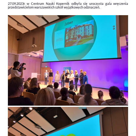
27.09.2023r. w Centrum Nauki Kopernik odbyła się uroczysta gala wręczenia
przedstawicielom warszawskich szkół wyjątkowych odznaczeń.