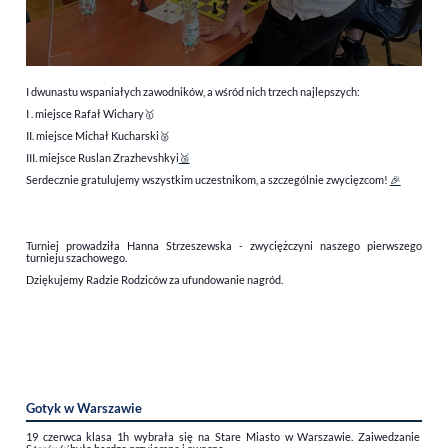
I dwunastu wspaniałych zawodników, a wśród nich trzech najlepszych:
I . miejsce Rafał Wichary🥇
II. miejsce Michał Kucharski🥈
III. miejsce Ruslan Zrazhevshkyi
🥉
Serdecznie gratulujemy wszystkim uczestnikom, a szczególnie zwycięzcom!
🎉
Turniej prowadziła Hanna Strzeszewska - zwyciężczyni naszego pierwszego
turnieju szachowego.
Dziękujemy Radzie Rodziców za ufundowanie nagród.
Gotyk w Warszawie
19 czerwca klasa 1h wybrała się na Stare Miasto w Warszawie. Zaiwedzanie